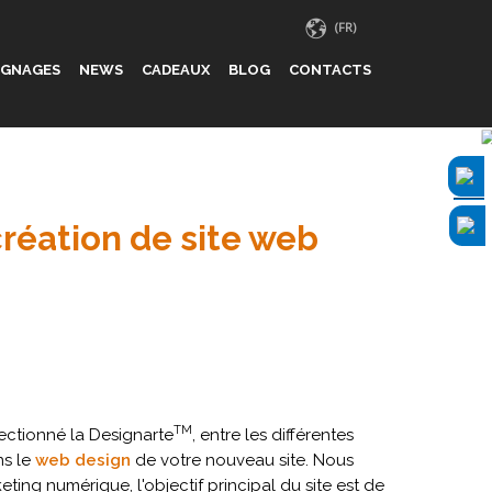
IGNAGES
NEWS
CADEAUX
BLOG
CONTACTS
réation de site web
TM
ectionné la Designarte
, entre les différentes
ns le
web design
de votre nouveau site. Nous
ng numérique, l'objectif principal du site est de