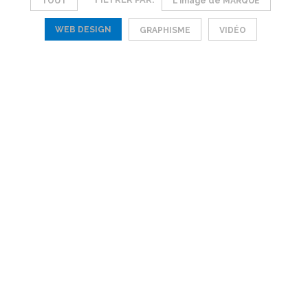
TOUT
L'image de MARQUE
WEB DESIGN
GRAPHISME
VIDÉO
Création
Création
Création
Création
Web
de site
de site
de site
de site
design,
web en
internet
Web
internet
création
3D L2i
et
Tous-les-
et
de site
boutique
Preuve
boutique
BeMotor
en ligne
en ligne
Création
John
CB
de site
Tweed
RAR
Sucre
Web
Création
Création
Création
Création
design,
de site
de site
de site
de site
création
internet
internet
internet
internet
de site
et
et web
et
et