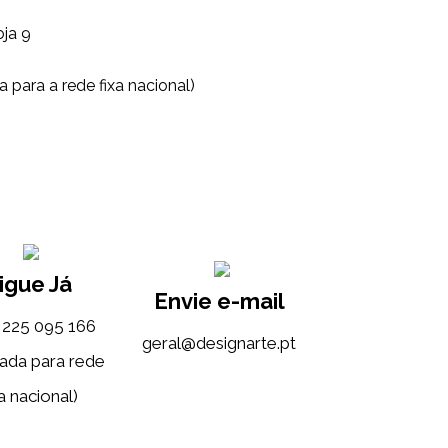
oja 9
 para a rede fixa nacional)
igue Já
Envie e-mail
) 225 095 166
tp.etrangised@lareg
ada para rede
a nacional)