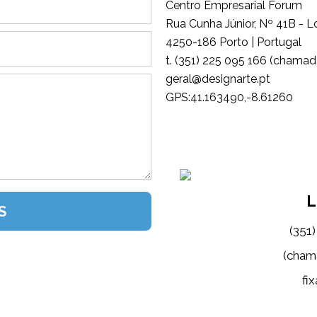
Centro Empresarial Forum
Rua Cunha Júnior, Nº 41B - L
4250-186 Porto | Portugal
t. (351) 225 095 166 (chamada
tp.etrangised@lareg
GPS:41.163490,-8.61260
L
(351
(cham
fix