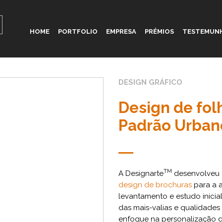
HOME
PORTFOLIO
EMPRESA
PRÉMIOS
TESTEMUN
DESIGN GRÁFICO
Design de fol
Padrão Urban
TM
A Designarte
desenvolveu
design de brochuras
para a 
levantamento e estudo inic
das mais-valias e qualidades
enfoque na personalização do