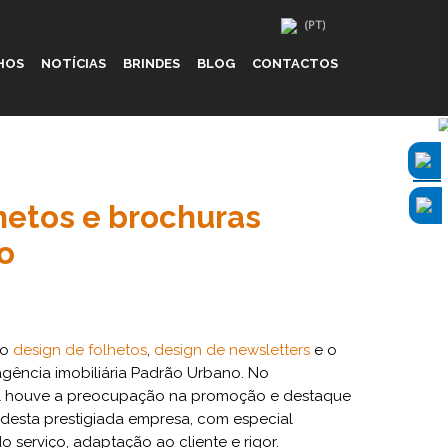
HOS
NOTÍCIAS
BRINDES
BLOG
CONTACTOS
hetos e brochuras
o
 o
design de folhetos
,
design de newsletters
e o
agência imobiliária Padrão Urbano. No
ial houve a preocupação na promoção e destaque
 desta prestigiada empresa, com especial
 serviço, adaptação ao cliente e rigor.