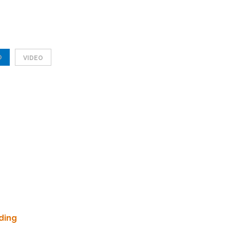
O
VIDEO
ding