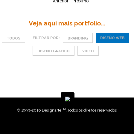
Veja aqui mais portfolio...
FILTRAR POR:
DISEÑO WEB
TODOS
BRANDING
DISEÑO GRÁFICO
VIDEO
TM
© 1999-2016 Designarte
. Todos os direitos reservados.