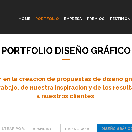
HOME
PORTFOLIO
EMPRESA
PREMIOS
TESTIMON
PORTFOLIO DISEÑO GRÁFICO
r en la creación de propuestas de diseño g
rabajo, de nuestra inspiración y de los res
a nuestros clientes.
FILTRAR POR:
DISEÑO GRÁFIC
BRANDING
DISEÑO WEB