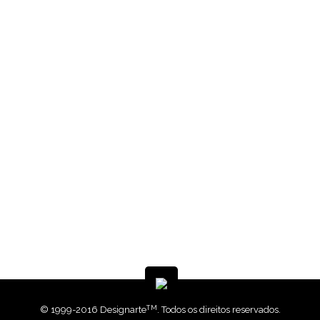
de
publicidad
de
Crédito
Agrícola
Diseño y
Diseño y
Campaña
Diseño y
Animación
producción
producción
mensual
producción
y diseño
de vídeo
de vídeo
AKI -
de vídeo
web
Telhabel
Designarte
Balcón
Profato
Multicalor
Animación
Campaña
Diseño de
Webdesign
y diseño
mensual
CD Área
Legend
web
AKI -
Metropolitana
Exclusives
Opium
Jardín
de Puerto
TM
© 1999-2016 Designarte
. Todos os direitos reservados.