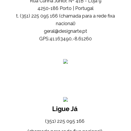
Rua Cunha Júnior, Nº 41B - Loja 9
4250-186 Porto | Portugal
t. (351) 225 095 166 (chamada para a rede fixa
nacional)
tp.etrangised@lareg
GPS:41.163490,-8.61260
Ligue Já
(351) 225 095 166