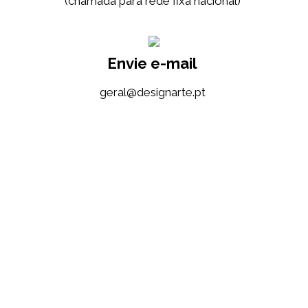
(chamada para rede fixa nacional)
Envie e-mail
tp.etrangised@lareg