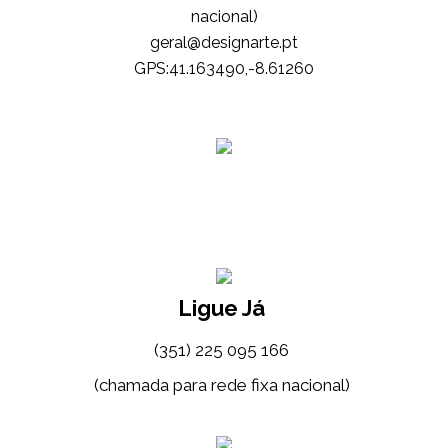
nacional)
tp.etrangised@lareg
GPS:41.163490,-8.61260
Ligue Já
(351) 225 095 166
(chamada para rede fixa nacional)