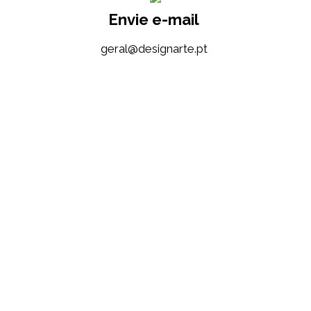
Envie e-mail
tp.etrangised@lareg