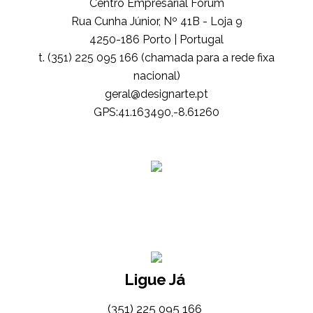
Centro Empresarial Forum
Rua Cunha Júnior, Nº 41B - Loja 9
4250-186 Porto | Portugal
t. (351) 225 095 166 (chamada para a rede fixa
nacional)
tp.etrangised@lareg
GPS:41.163490,-8.61260
Ligue Já
(351) 225 095 166