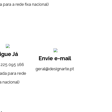
 para a rede fixa nacional)
igue Já
Envie e-mail
) 225 095 166
tp.etrangised@lareg
ada para rede
a nacional)