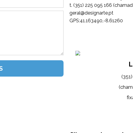
t. (351) 225 095 166 (chamada
tp.etrangised@lareg
GPS:41.163490,-8.61260
L
(351
(cham
fix