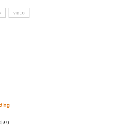
O
VIDEO
ding
oja 9