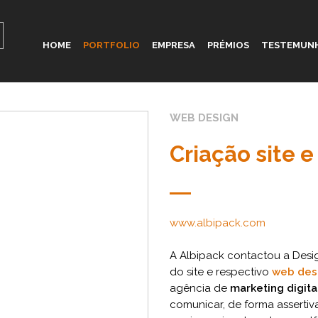
HOME
PORTFOLIO
EMPRESA
PRÉMIOS
TESTEMUN
WEB DESIGN
Criação site 
www.albipack.com
A Albipack contactou a Desi
do site e respectivo
web des
agência de
marketing digita
comunicar, de forma assertiv