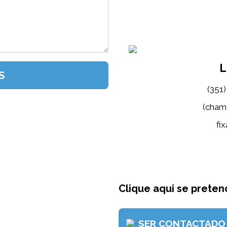
L
(351
(cham
fix
Clique aqui se pretend
SER CONTACTADO