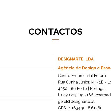
CONTACTOS
DESIGNARTE, LDA
Agência de Design e Bran
Centro Empresarial Forum
Rua Cunha Júnior, Nº 41B - L
4250-186 Porto | Portugal
t. (351) 225 095 166 (chamada
tp.etrangised@lareg
GPS:41.163490,-8.61260