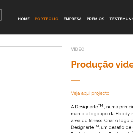
HOME
PORTFOLIO
EMPRESA
PRÉMIOS
TESTEMUN
VIDEO
Produção vid
Veja aqui projecto
TM
A Designarte
, numa primeir
marca e logótipo da Ebody,
área do fitness. Criar o logo
TM
Designarte
, um desafio de 