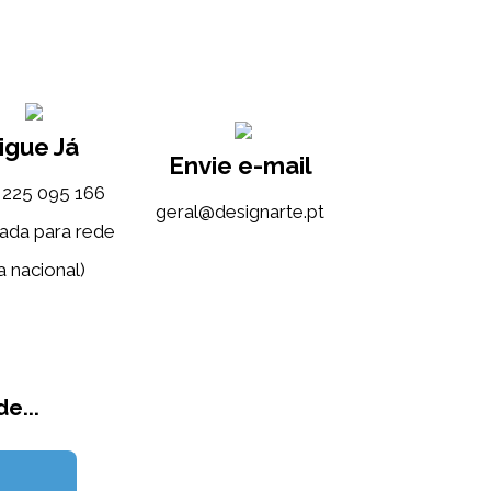
igue Já
Envie e-mail
) 225 095 166
tp.etrangised@lareg
ada para rede
a nacional)
e...