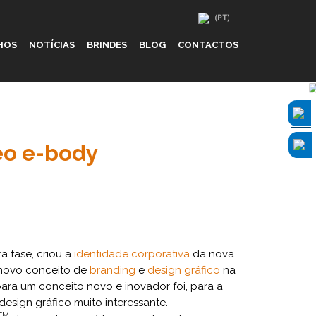
HOS
NOTÍCIAS
BRINDES
BLOG
CONTACTOS
eo e-body
a fase, criou a
identidade corporativa
da nova
 novo conceito de
branding
e
design gráfico
na
 para um conceito novo e inovador foi, para a
design gráfico muito interessante.
TM