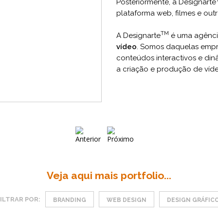
Posteriormente, a Designarte
plataforma web, filmes e outr
TM
A Designarte
é uma agênci
vídeo
. Somos daquelas empre
conteúdos interactivos e din
a criação e produção de víd
Veja aqui mais portfolio...
ILTRAR POR:
BRANDING
WEB DESIGN
DESIGN GRÁFIC