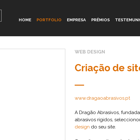
HOME
PORTFOLIO
EMPRESA
PRÉMIOS
TESTEMUN
WEB DESIGN
Criação de si
www.dragaoabrasivos.pt
A Dragão Abrasivos, fundada
abrasivos rígidos, selecciono
design
do seu site.