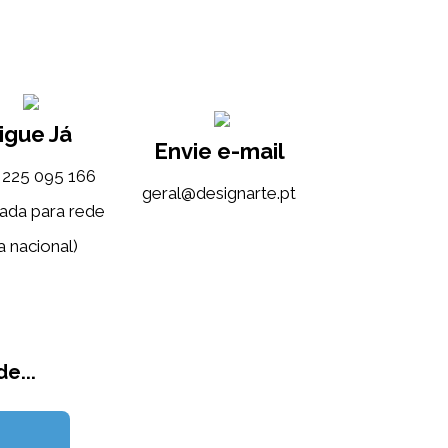
igue Já
Envie e-mail
) 225 095 166
tp.etrangised@lareg
ada para rede
a nacional)
e...