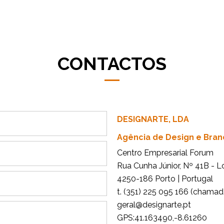
CONTACTOS
DESIGNARTE, LDA
Agência de Design e Bran
Centro Empresarial Forum
Rua Cunha Júnior, Nº 41B - L
4250-186 Porto | Portugal
t. (351) 225 095 166 (chamada
tp.etrangised@lareg
GPS:41.163490,-8.61260