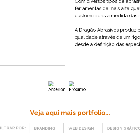
Com diversos tipos de abras
ferramentas da mais alta qu
customizadas à medida das n
A Dragão Abrasivos produz p
qualidade através de um rig
desde a definição das especi
Veja aqui mais portfolio...
ILTRAR POR:
BRANDING
WEB DESIGN
DESIGN GRÁFIC