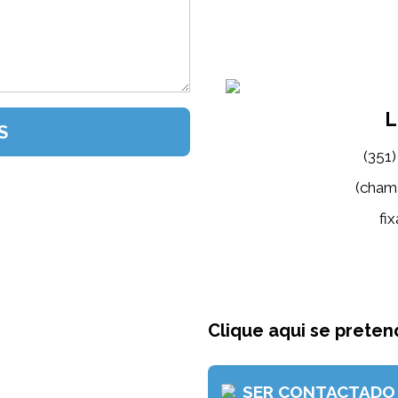
L
(351
(cham
fix
Clique aqui se pretend
SER CONTACTADO