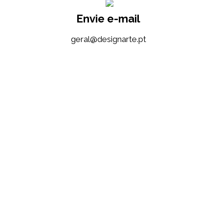
Envie e-mail
tp.etrangised@lareg