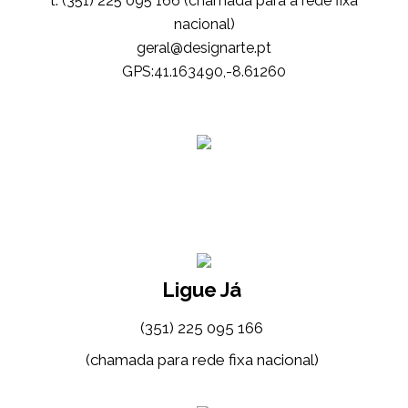
t. (351) 225 095 166 (chamada para a rede fixa
nacional)
tp.etrangised@lareg
GPS:41.163490,-8.61260
Ligue Já
(351) 225 095 166
(chamada para rede fixa nacional)