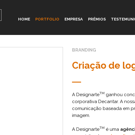
HOME
PORTFOLIO
EMPRESA
PRÉMIOS
TESTEMUN
BRANDING
Criação de lo
TM
A Designarte
ganhou concur
corporativa Decantar. A nos
comunicação baseada em pres
imagem.
TM
A Designarte
é uma
agênci