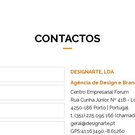
CONTACTOS
DESIGNARTE, LDA
Agência de Design e Bran
Centro Empresarial Forum
Rua Cunha Júnior, Nº 41B - L
4250-186 Porto | Portugal
t. (351) 225 095 166 (chamada
tp.etrangised@lareg
GPS:41.163490,-8.61260