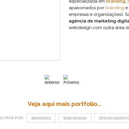
especializada em
branding
,
apaixonados por
branding
e
empresas e organizações). S
agência de marketing digita
webdesign com outra área de
Veja aqui mais portfolio...
ILTRAR POR:
BRANDING
WEB DESIGN
DESIGN GRÁFIC