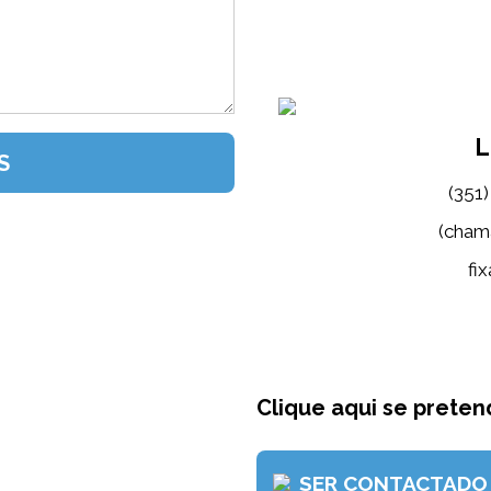
L
(351
(cham
fix
Clique aqui se pretend
SER CONTACTADO