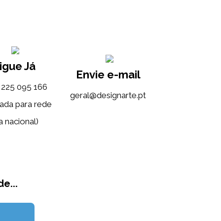
igue Já
Envie e-mail
) 225 095 166
tp.etrangised@lareg
ada para rede
a nacional)
e...