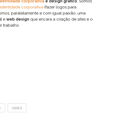
identidade corporativa
e design gráfico
. Somos
identidade corporativa
(fazer logos para
omos, paralelamente e com igual paixão, uma
l
e
web design
que encara a criação de sites e o
 trabalho.
O
VIDEO