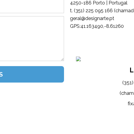
4250-186 Porto | Portugal
t. (351) 225 095 166 (chamada
tp.etrangised@lareg
GPS:41.163490,-8.61260
L
(351
(cham
fix