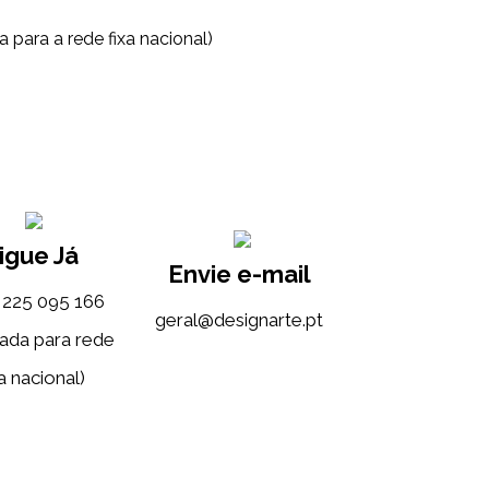
 para a rede fixa nacional)
igue Já
Envie e-mail
) 225 095 166
tp.etrangised@lareg
ada para rede
a nacional)