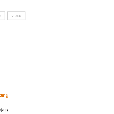
O
VIDEO
ding
oja 9