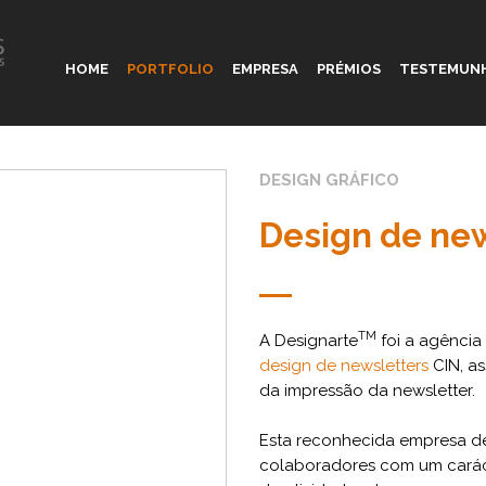
HOME
PORTFOLIO
EMPRESA
PRÉMIOS
TESTEMUN
DESIGN GRÁFICO
Design de new
TM
A Designarte
foi a agência
design de newsletters
CIN, as
da impressão da newsletter.
Esta reconhecida empresa de 
colaboradores com um caráct