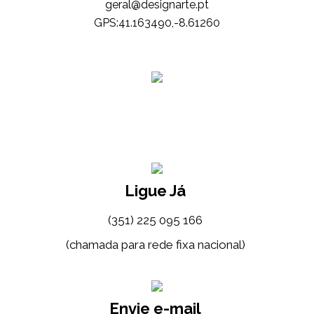
tp.etrangised@lareg
GPS:41.163490,-8.61260
Ligue Já
(351) 225 095 166
(chamada para rede fixa nacional)
Envie e-mail