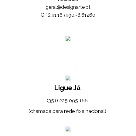
tp.etrangised@lareg
GPS:41.163490,-8.61260
Ligue Já
(351) 225 095 166
(chamada para rede fixa nacional)