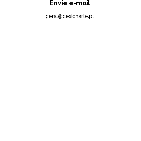
Envie e-mail
tp.etrangised@lareg