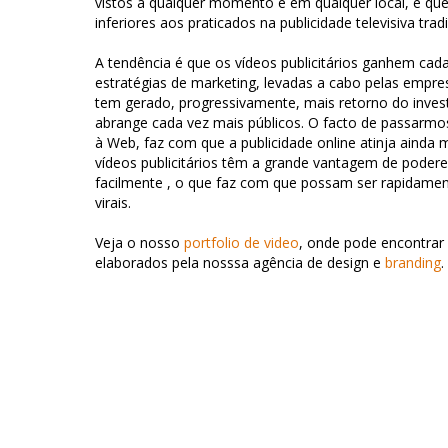
vistos a qualquer momento e em qualquer local, é que
inferiores aos praticados na publicidade televisiva tradi
A tendência é que os vídeos publicitários ganhem cada
estratégias de marketing, levadas a cabo pelas empres
tem gerado, progressivamente, mais retorno do inv
abrange cada vez mais públicos. O facto de passarmo
à Web, faz com que a publicidade online atinja ainda 
vídeos publicitários têm a grande vantagem de podere
facilmente , o que faz com que possam ser rapidamen
virais.
Veja o nosso
portfolio de video
, onde pode encontrar
elaborados pela nosssa agência de design e
branding
.