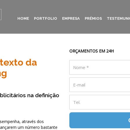
HOME
PORTFOLIO
EMPRESA
PRÉMIOS
TESTEMUN
ORÇAMENTOS EM 24H
texto da
ng
blicitários na definição
 desempenha, através dos
 alcançarem um número bastante