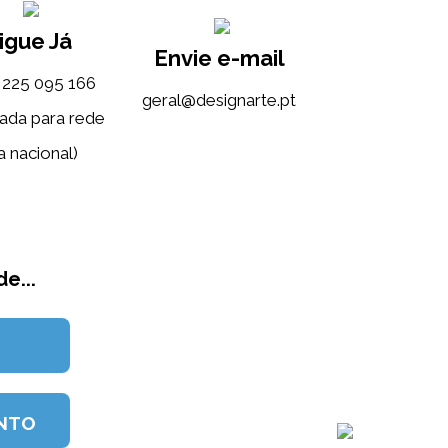
igue Já
Envie e-mail
) 225 095 166
tp.etrangised@lareg
ada para rede
a nacional)
e...
NTO