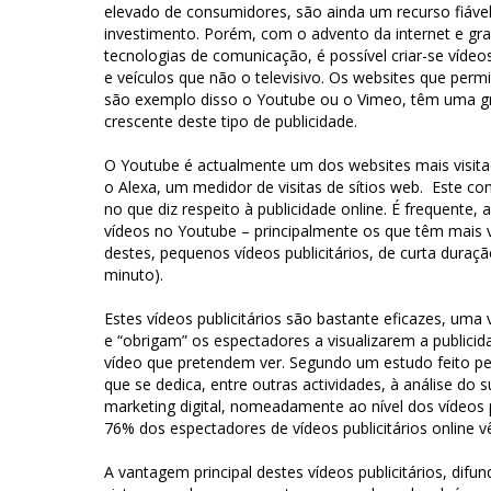
elevado de consumidores, são ainda um recurso fiável
investimento. Porém, com o advento da internet e gr
tecnologias de comunicação, é possível criar-se vídeos
e veículos que não o televisivo. Os websites que perm
são exemplo disso o Youtube ou o Vimeo, têm uma gr
crescente deste tipo de publicidade.
O Youtube é actualmente um dos websites mais visita
o Alexa, um medidor de visitas de sítios web. Este con
no que diz respeito à publicidade online. É frequente, 
vídeos no Youtube – principalmente os que têm mais vis
destes, pequenos vídeos publicitários, de curta duraç
minuto).
Estes vídeos publicitários são bastante eficazes, um
e “obrigam” os espectadores a visualizarem a publicid
vídeo que pretendem ver. Segundo um estudo feito p
que se dedica, entre outras actividades, à análise d
marketing digital, nomeadamente ao nível dos vídeos 
76% dos espectadores de vídeos publicitários online v
A vantagem principal destes vídeos publicitários, dif