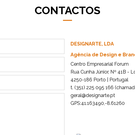
CONTACTOS
DESIGNARTE, LDA
Agência de Design e Bran
Centro Empresarial Forum
Rua Cunha Júnior, Nº 41B - L
4250-186 Porto | Portugal
t. (351) 225 095 166 (chamada
tp.etrangised@lareg
GPS:41.163490,-8.61260