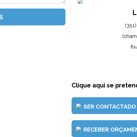
L
(351
(cham
fix
Clique aqui se pretend
SER CONTACTADO
RECEBER ORÇAME