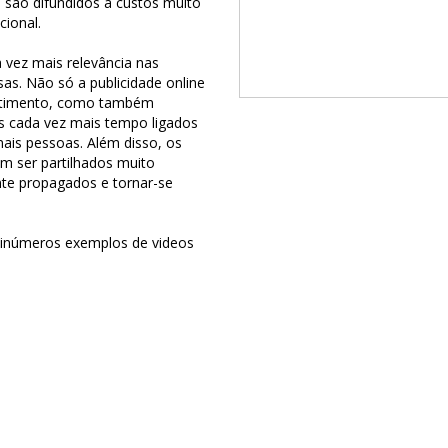
 são difundidos a custos muito
cional.
 vez mais relevância nas
as. Não só a publicidade online
estimento, como também
s cada vez mais tempo ligados
mais pessoas. Além disso, os
m ser partilhados muito
te propagados e tornar-se
 inúmeros exemplos de videos