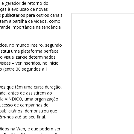
 e gerador de retorno do
aças à evolução de novas
 publicitários para outros canais
item a partilha de vídeos, como
ande importância na tendência
dos, no mundo inteiro, segundo
stitui uma plataforma perfeita
ao visualizar-se determinados
itas – ver inseridos, no início
ão (entre 30 segundos a 1
a vez que têm uma curta duração,
ade, antes de assistirem ao
ela VINDICO, uma organização
o sucesso de campanhas de
publicitários, demonstrou que
êm-nos até ao seu final.
undidos na Web, e que podem ser