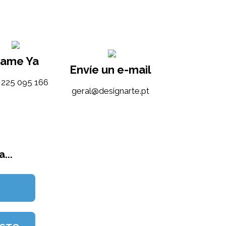
lame Ya
Envíe un e-mail
) 225 095 166
tp.etrangised@lareg
...