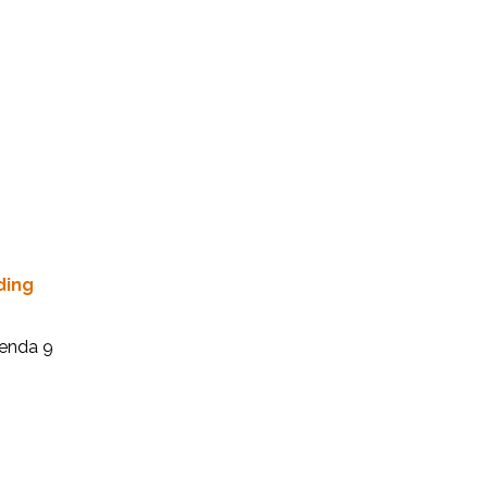
ding
ienda 9