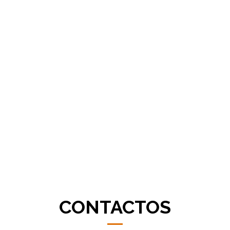
Design de Catálogos
Design de Brochuras
Design de Newsletters
Design de Livros e Revistas
Design de Folhetos e Flyers
Criação de sites e Web Design
Design de sites
Criação de lojas online
Marketing digital
Criação de vídeo
Produção vídeo
CONTACTOS