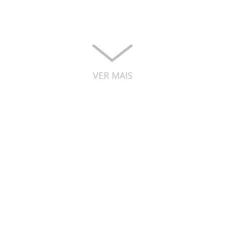
Summit
2019
VER MAIS
Veja os prémios
que conquistamos
Os testemunhos
dos nossos clientes