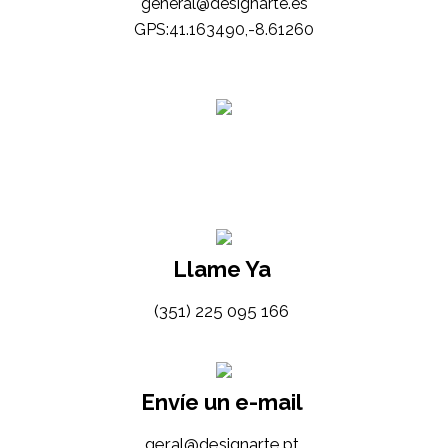
general@designarte.es
GPS:41.163490,-8.61260
Llame Ya
(351) 225 095 166
Envíe un e-mail
tp.etrangised@lareg