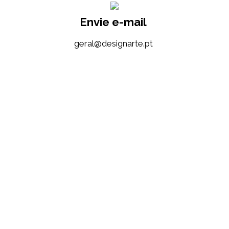
Envie e-mail
tp.etrangised@lareg