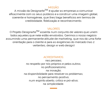
MISSÃO
TM
A missão da Designarte
é ajudar as empresas a comunicar
eficazmente com os seus públicos e a construir uma imagem global,
coerente e homogénea, que lhes traga benefícios em termos de
credibilidade, fidelização e reconhecimento.
VALORES
TM
O Projeto Designarte
assenta num conjunto de valores que unem
todos aqueles que nele estão envolvidos. Gerimos o nosso negócio
assumindo uma permanente atitude de marketing, que nos dá uma forte
orientação para o cliente e para as exigências do mercado (nas 2
vertentes, design e web design)
ACREDITAMOS:
nas pessoas;
no respeito por nós próprios e pelos outros;
no profissionalismo;
na inovação;
na disponibilidade para resolver os problemas;
no pensamento positivo;
num espírito aberto, crítico e pró-ativo;
na simplicidade.