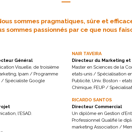
ous sommes pragmatiques, sûre et efficac
s sommes passionnés par ce que nous fais
NAIR TAVEIRA
ecteur Général
Directeur du Marketing e
ation Visuelle, de troisième
Master en Sciences de la Co
 Marketing, Ipam / Programme
etats-unis / Spécialisation 
P / Spécialiste Google
Publicité, Univ. Boston - eta
Chimique, FEUP / Spécialisa
RICARDO SANTOS
rojet
Directeur Commercial
cation, l'ESAD.
Un diplôme en Gestion d'Entr
Professionnel Qualifié le dip
marketing Association / Me