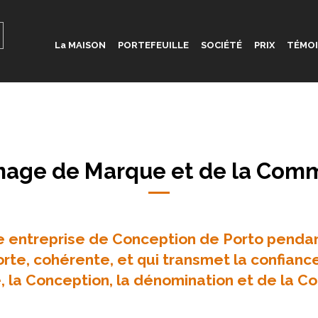
La MAISON
PORTEFEUILLE
SOCIÉTÉ
PRIX
TÉMO
mage de Marque et de la Com
entreprise de Conception de Porto pendan
orte, cohérente, et qui transmet la confian
 la Conception, la dénomination et de la C