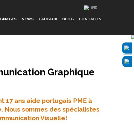
IGNAGES
NEWS
CADEAUX
BLOG
CONTACTS
munication Graphique
t 17 ans aide portugais PME à
ce. Nous sommes des spécialistes
ommunication Visuelle!