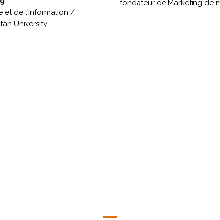
ng
fondateur de Marketing de 
et de l'Information /
an University.
La FRANCHISE