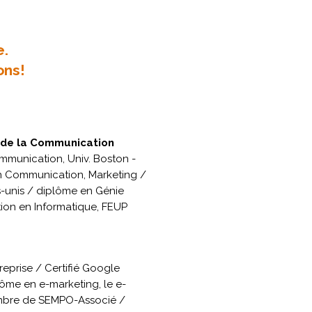
e.
ons!
t de la Communication
mmunication, Univ. Boston -
en Communication, Marketing /
ts-unis / diplôme en Génie
tion en Informatique, FEUP
eprise / Certifié Google
lôme en e-marketing, le e-
mbre de SEMPO-Associé /