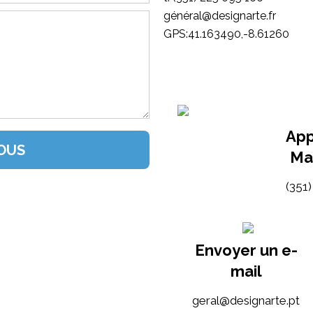
général@designarte.fr
GPS:41.163490,-8.61260
App
Ma
(351
Envoyer un e-
mail
tp.etrangised@lareg