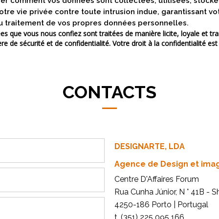
der comment vos données sont collectées, utilisées, stockée
otre vie privée contre toute intrusion indue, garantissant v
 du traitement de vos propres données personnelles.
que vous nous confiez sont traitées de manière licite, loyale et tran
re de sécurité et de confidentialité. Votre droit à la confidentialité e
CONTACTS
DESIGNARTE, LDA
Agence de Design et ima
Centre D'Affaires Forum
Rua Cunha Júnior, N ° 41B - 
4250-186 Porto | Portugal
t. (351) 225 095 166