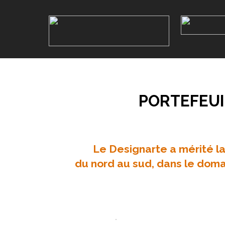
PORTEFEUI
Le Designarte a mérité l
du nord au sud, dans le dom