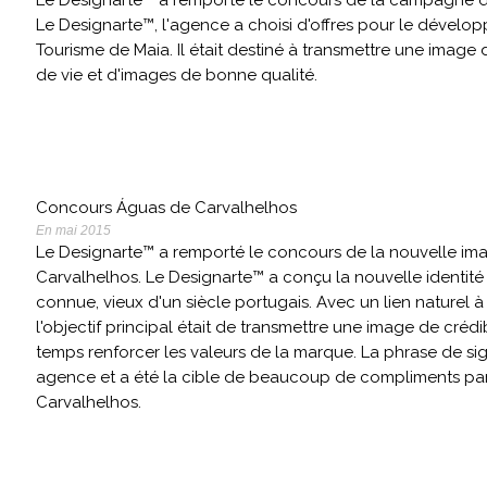
Le Designarte™ a remporté le concours de la campagne de 
Le Designarte™, l'agence a choisi d'offres pour le dévelo
Tourisme de Maia. Il était destiné à transmettre une image 
de vie et d'images de bonne qualité.
Concours Águas de Carvalhelhos
En mai 2015
Le Designarte™ a remporté le concours de la nouvelle imag
Carvalhelhos. Le Designarte™ a conçu la nouvelle identité 
connue, vieux d'un siècle portugais. Avec un lien naturel à
l'objectif principal était de transmettre une image de crédib
temps renforcer les valeurs de la marque. La phrase de si
agence et a été la cible de beaucoup de compliments par 
Carvalhelhos.